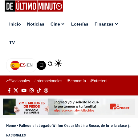
Inicio
Noticias
Cine
Loterías
Finanzas
TV
ES
|
EN
Nacionales
Internacionales
Economía
Entretenimiento
Deport
Home
-
Fallece el abogado Wilfon Oscar Medina Rosso, de luto la clase jurídica de Azua
NACIONALES