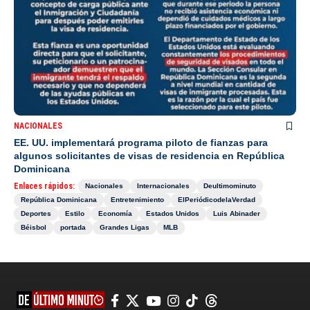
NACIONALES
EE. UU. implementará programa piloto de fianzas para
algunos solicitantes de visas de residencia en República
Dominicana
Enlaces rápidos:
Nacionales
Internacionales
Deultimominuto
República Dominicana
Entretenimiento
ElPeriódicodelaVerdad
Deportes
Estilo
Economía
Estados Unidos
Luis Abinader
Béisbol
portada
Grandes Ligas
MLB