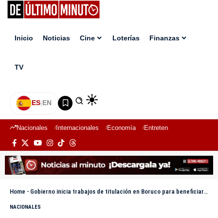
Inicio
Noticias
Cine
Loterías
Finanzas
TV
ES
|
EN
Nacionales
Internacionales
Economía
Entretenimiento
Deport
Home
-
Gobierno inicia trabajos de titulación en Boruco para beneficiar 3,600 personas
NACIONALES