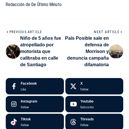
Redacción de De Último Minuto
PREVIOUS ARTICLE
NEXT ARTICLE
Niño de 5 años fue
País Posible sale en
atropellado por
defensa de
motorista que
Morrison y
calibraba en calle
denuncia campaña
de Santiago
difamatoria
Facebook
X
Like
Follow
Instagram
Youtube
Follow
Subscribe
Tiktok
Threads
Follow
Follow