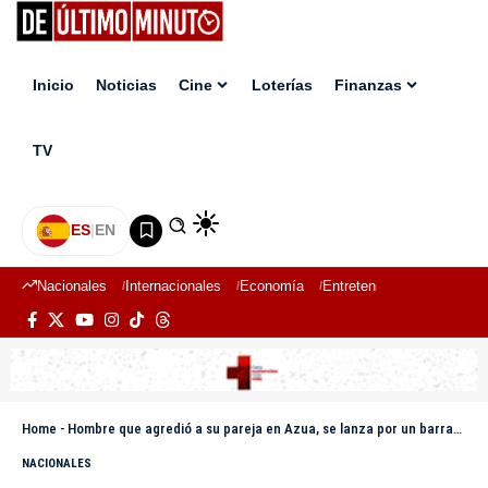
Inicio
Noticias
Cine
Loterías
Finanzas
TV
ES
|
EN
Nacionales
Internacionales
Economía
Entretenimiento
Deport
Home
-
Hombre que agredió a su pareja en Azua, se lanza por un barranco
NACIONALES