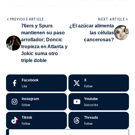
PREVIOUS ARTICLE
NEXT ARTICLE
76ers y Spurs
¿El azúcar alimenta
mantienen su paso
las células
arrollador; Doncic
cancerosas?
tropieza en Atlanta y
Jokic suma otro
triple doble
Facebook
X
Like
Follow
Instagram
Youtube
Follow
Subscribe
Tiktok
Threads
Follow
Follow