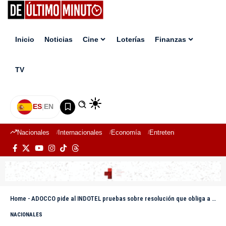
Inicio
Noticias
Cine
Loterías
Finanzas
TV
ES
|
EN
Nacionales
Internacionales
Economía
Entretenimiento
Deport
Home
-
ADOCCO pide al INDOTEL pruebas sobre resolución que obliga a Antena Latina ser operada por dominicanos
NACIONALES