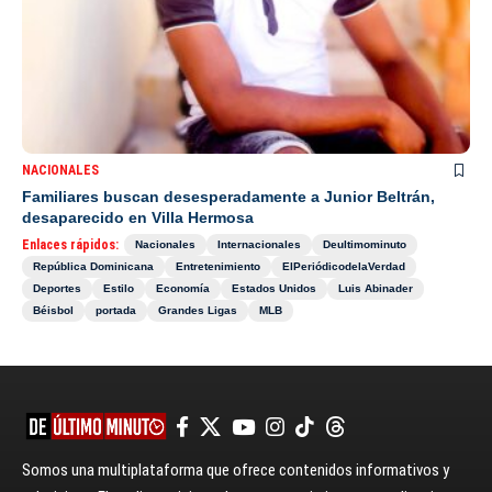
NACIONALES
Familiares buscan desesperadamente a Junior Beltrán,
desaparecido en Villa Hermosa
Enlaces rápidos:
Nacionales
Internacionales
Deultimominuto
República Dominicana
Entretenimiento
ElPeriódicodelaVerdad
Deportes
Estilo
Economía
Estados Unidos
Luis Abinader
Béisbol
portada
Grandes Ligas
MLB
Somos una multiplataforma que ofrece contenidos informativos y