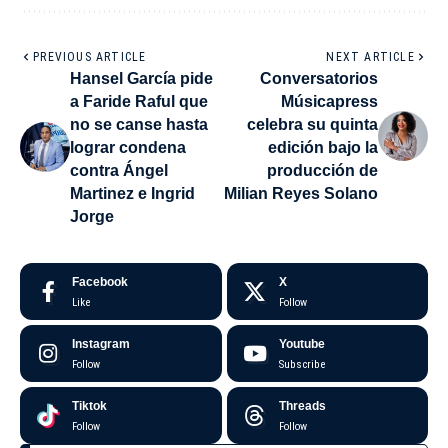
PREVIOUS ARTICLE
NEXT ARTICLE
Hansel García pide
Conversatorios
a Faride Raful que
Músicapress
no se canse hasta
celebra su quinta
lograr condena
edición bajo la
contra Ángel
producción de
Martinez e Ingrid
Milian Reyes Solano
Jorge
Facebook
X
Like
Follow
Instagram
Youtube
Follow
Subscribe
Tiktok
Threads
Follow
Follow