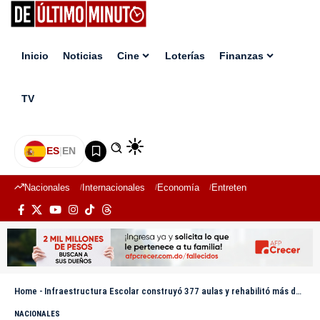
Inicio
Noticias
Cine
Loterías
Finanzas
TV
ES
|
EN
Nacionales
Internacionales
Economía
Entretenimiento
Deport
Home
-
Infraestructura Escolar construyó 377 aulas y rehabilitó más de 700 planteles en primeros cinco meses de 2026
NACIONALES