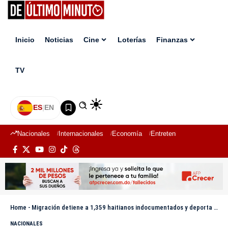
Inicio
Noticias
Cine
Loterías
Finanzas
TV
ES
|
EN
Nacionales
Internacionales
Economía
Entretenimiento
Deport
Home
-
Migración detiene a 1,359 haitianos indocumentados y deporta a otros 1,132
NACIONALES