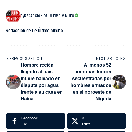
By
REDACCIÓN DE ÚLTIMO MINUTO
Redacción de De Último Minuto
PREVIOUS ARTICLE
NEXT ARTICLE
Hombre recién
Al menos 52
llegado al país
personas fueron
muere baleado en
secuestradas por
disputa por agua
hombres armados
frente a su casa en
en el noroeste de
Haina
Nigeria
Facebook
X
Like
Follow