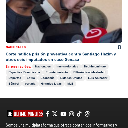
NACIONALES
Corte ratifica prisión preventiva contra Santiago Hazim y
otros seis imputados en caso Senasa
Enlaces rápidos:
Nacionales
Internacionales
Deultimominuto
República Dominicana
Entretenimiento
ElPeriódicodelaVerdad
Deportes
Estilo
Economía
Estados Unidos
Luis Abinader
Béisbol
portada
Grandes Ligas
MLB
Somos una multiplataforma que ofrece contenidos informativos y