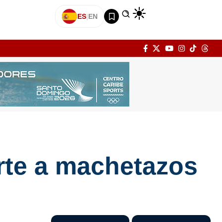
ES
|
EN
rte a machetazos