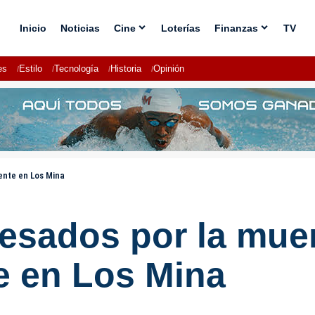
Inicio
Noticias
Cine
Loterías
Finanzas
TV
es
Estilo
Tecnología
Historia
Opinión
ente en Los Mina
resados por la mue
e en Los Mina