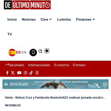
Inicio
Noticias
Cine
Loterías
Finanzas
TV
ES
|
EN
Nacionales
Internacionales
Economía
Entretenimiento
Deport
Home
-
Nelson Cruz y Fundación Boomstick23 realizan jornada social en Montecristi
NACIONALES