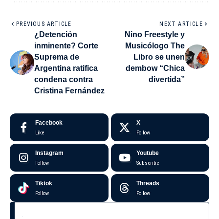
PREVIOUS ARTICLE
NEXT ARTICLE
¿Detención
Nino Freestyle y
inminente? Corte
Musicólogo The
Suprema de
Libro se unen
Argentina ratifica
dembow “Chica
condena contra
divertida”
Cristina Fernández
Facebook
X
Like
Follow
Instagram
Youtube
Follow
Subscribe
Tiktok
Threads
Follow
Follow