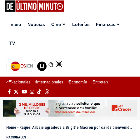
Inicio
Noticias
Cine
Loterías
Finanzas
TV
ES
|
EN
Nacionales
Internacionales
Economía
Entretenimiento
Deport
Home
-
Raquel Arbaje agradece a Brigitte Macron por cálida bienvenida en Francia
NACIONALES