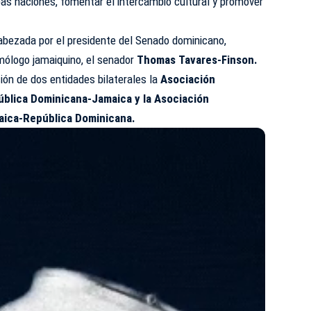
as naciones, fomentar el intercambio cultural y promover
abezada por el presidente del
Senado
dominicano,
ólogo jamaiquino, el senador
Thomas Tavares-Finson.
ión de dos entidades bilaterales la
Asociación
ública Dominicana-Jamaica y la Asociación
aica-República Dominicana.