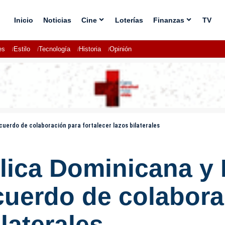
Inicio
Noticias
Cine
Loterías
Finanzas
TV
es
Estilo
Tecnología
Historia
Opinión
erdo de colaboración para fortalecer lazos bilaterales
ica Dominicana y 
cuerdo de colabora
ilaterales