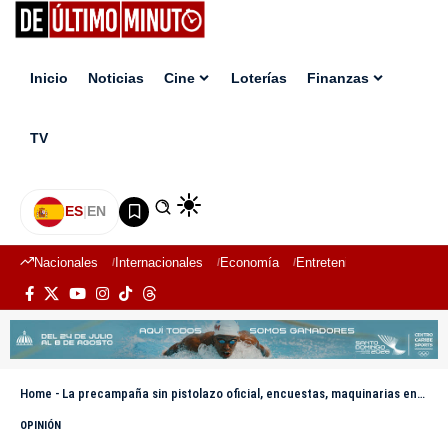
Inicio
Noticias
Cine
Loterías
Finanzas
TV
ES
|
EN
Nacionales
Internacionales
Economía
Entretenimiento
Deport
Home
-
La precampaña sin pistolazo oficial, encuestas, maquinarias encendidas y el dilema sucesorio que marca el camino al 2028
OPINIÓN