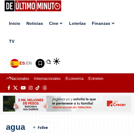
Inicio
Noticias
Cine
Loterías
Finanzas
TV
ES
|
EN
Nacionales
Internacionales
Economía
Entretenimiento
Deport
agua