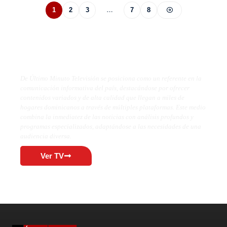
1
2
3
…
7
8
De Último Minuto TV
De Último Minuto Televisión se posiciona como un referente en la
comunicación informativa del país, destacándose por ofrecer
contenidos variados y de alta calidad que llegan a miles de
hogares dominicanos a través de múltiples plataformas. Este medio
combina la inmediatez de las noticias con análisis profundos y
programas especializados, adaptándose a las necesidades de una
audiencia diversa.
Ver TV