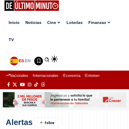
Inicio
Noticias
Cine
Loterías
Finanzas
TV
ES
|
EN
Nacionales
Internacionales
Economía
Entretenimiento
Deport
Alertas