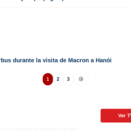
rbus durante la visita de Macron a Hanói
1
2
3
Ver T
e en la comunicación informativa del país,