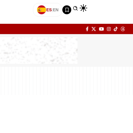
ES
|
EN