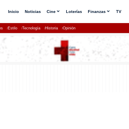
Inicio
Noticias
Cine
Loterías
Finanzas
TV
es
Estilo
Tecnología
Historia
Opinión