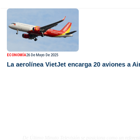
ECONOMÍA
26 De Mayo De 2025
La aerolínea VietJet encarga 20 aviones a Ai
De Último Minuto TV
De Último Minuto Televisión se posiciona como un referent