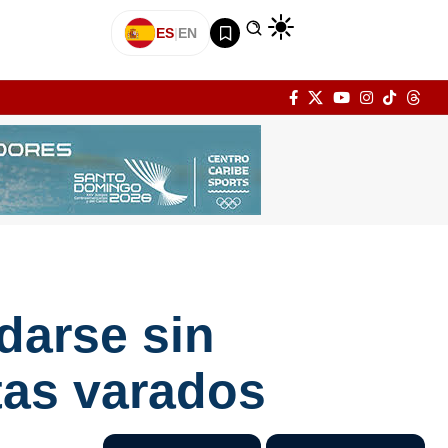
ES
|
EN
darse sin
tas varados