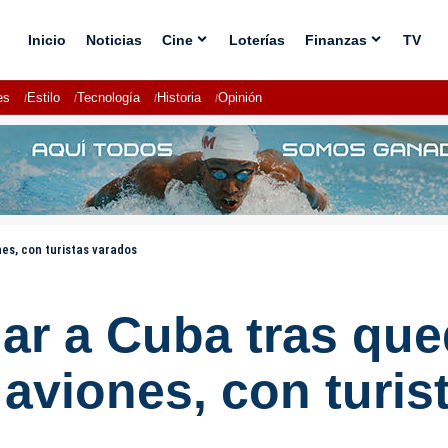
Inicio
Noticias
Cine
Loterías
Finanzas
TV
es
Estilo
Tecnología
Historia
Opinión
es, con turistas varados
ar a Cuba tras que
aviones, con turis