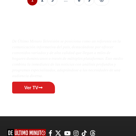
1
2
3
…
8
9
De Último Minuto TV
De Último Minuto Televisión se posiciona como un referente en la
comunicación informativa del país, destacándose por ofrecer
contenidos variados y de alta calidad que llegan a miles de
hogares dominicanos a través de múltiples plataformas. Este medio
combina la inmediatez de las noticias con análisis profundos y
programas especializados, adaptándose a las necesidades de una
audiencia diversa.
Ver TV