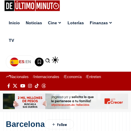
Inicio
Noticias
Cine
Loterías
Finanzas
TV
ES
|
EN
Nacionales
Internacionales
Economía
Entretenimiento
Deport
Barcelona