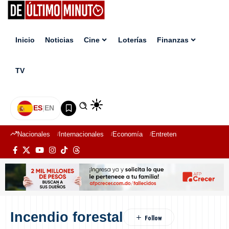
Inicio
Noticias
Cine
Loterías
Finanzas
TV
ES
|
EN
Nacionales
Internacionales
Economía
Entretenimiento
Deport
Incendio forestal