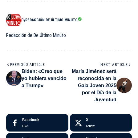
By
REDACCIÓN DE ÚLTIMO MINUTO
Redacción de De Último Minuto
PREVIOUS ARTICLE
NEXT ARTICLE
Biden: «Creo que
María Jiménez será
yo hubiera vencido
reconocida en la
a Trump»
Gala Joven 2025
por el Día de la
Juventud
Facebook
X
Like
Follow