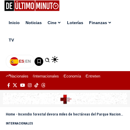
Inicio
Noticias
Cine
Loterías
Finanzas
TV
ES
|
EN
Nacionales
Internacionales
Economía
Entretenimiento
Deport
Home
-
Incendio forestal devora miles de hectáreas del Parque Nacional más antiguo de Argentina
INTERNACIONALES