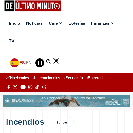
Inicio
Noticias
Cine
Loterías
Finanzas
TV
ES
|
EN
Nacionales
Internacionales
Economía
Entretenimiento
Deport
Incendios