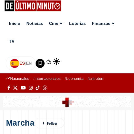
Inicio
Noticias
Cine
Loterías
Finanzas
TV
ES
|
EN
Nacionales
Internacionales
Economía
Entretenimiento
Deport
Marcha