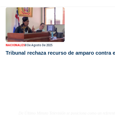
NACIONALES
8 De Agosto De 2025
Tribunal rechaza recurso de amparo contra e
De Último Minuto TV
De Último Minuto Televisión se posiciona como un referent