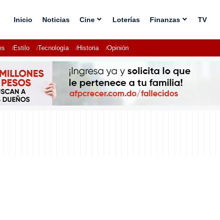
Inicio
Noticias
Cine
Loterías
Finanzas
TV
es
Estilo
Tecnología
Historia
Opinión