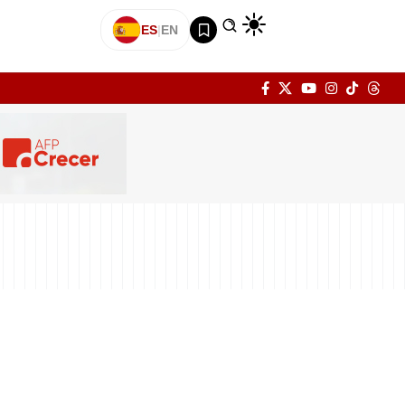
ES
|
EN