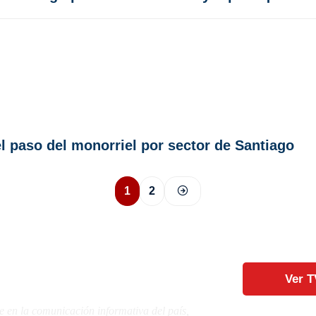
l paso del monorriel por sector de Santiago
1
2
Ver T
e en la comunicación informativa del país,