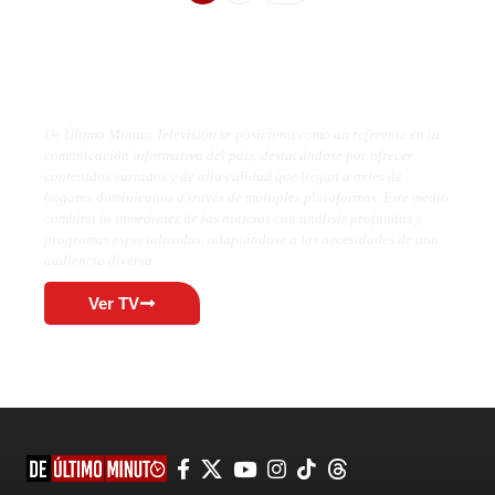
De Último Minuto TV
De Último Minuto Televisión se posiciona como un referente en la
comunicación informativa del país, destacándose por ofrecer
contenidos variados y de alta calidad que llegan a miles de
hogares dominicanos a través de múltiples plataformas. Este medio
combina la inmediatez de las noticias con análisis profundos y
programas especializados, adaptándose a las necesidades de una
audiencia diversa.
Ver TV