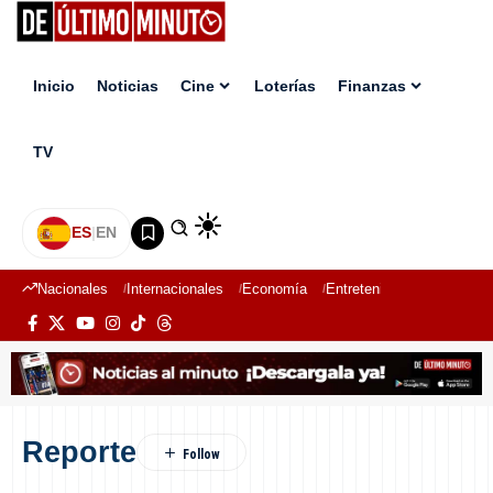
Inicio
Noticias
Cine
Loterías
Finanzas
TV
ES
|
EN
Nacionales
Internacionales
Economía
Entretenimiento
Deport
Reporte