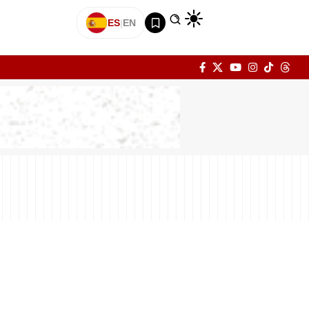
ES
|
EN