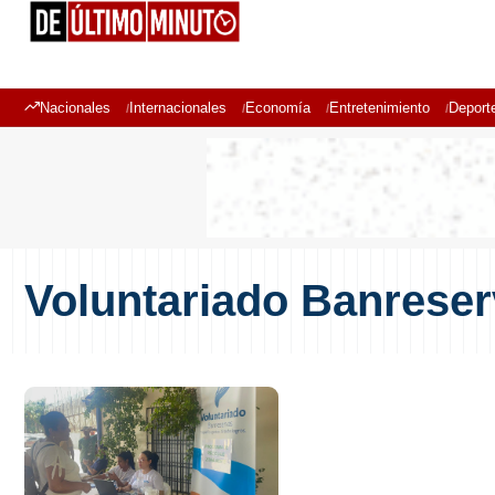
Nacionales
Internacionales
Economía
Entretenimiento
Deport
Voluntariado Banrese