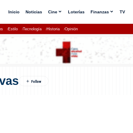
Inicio
Noticias
Cine
Loterías
Finanzas
TV
es
Estilo
Tecnología
Historia
Opinión
rvas