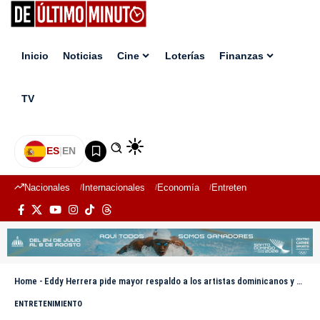
Inicio
Noticias
Cine
Loterías
Finanzas
TV
ES
|
EN
Nacionales
Internacionales
Economía
Entretenimiento
Deport
Home
-
Eddy Herrera pide mayor respaldo a los artistas dominicanos y no esperar a que mueran
ENTRETENIMIENTO