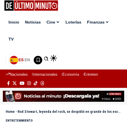
Inicio
Noticias
Cine
Loterías
Finanzas
TV
ES
|
EN
Nacionales
Internacionales
Economía
Entretenimiento
Deport
Home
-
Rod Stewart, leyenda del rock, se despidió en grande de los escenarios dominicanos
ENTRETENIMIENTO