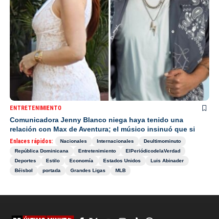
ENTRETENIMIENTO
Comunicadora Jenny Blanco niega haya tenido una
relación con Max de Aventura; el músico insinuó que si
Enlaces rápidos:
Nacionales
Internacionales
Deultimominuto
República Dominicana
Entretenimiento
ElPeriódicodelaVerdad
Deportes
Estilo
Economía
Estados Unidos
Luis Abinader
Béisbol
portada
Grandes Ligas
MLB