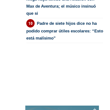
Max de Aventura; el músico insinuó
que si
Padre de siete hijos dice no ha
podido comprar útiles escolares: “Esto
está malísimo”