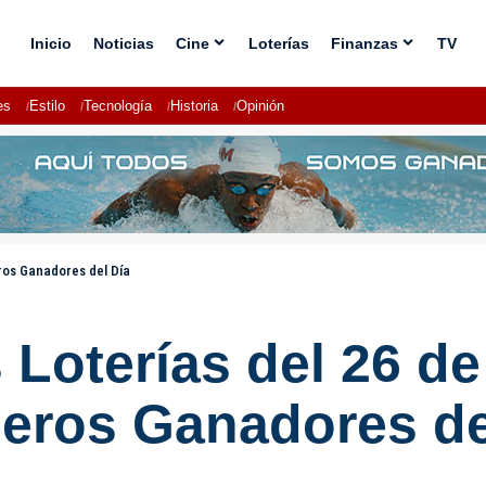
Inicio
Noticias
Cine
Loterías
Finanzas
TV
es
Estilo
Tecnología
Historia
Opinión
ros Ganadores del Día
 Loterías del 26 d
eros Ganadores de