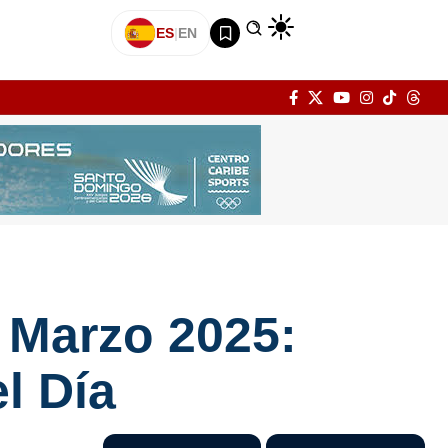
ES
|
EN
e Marzo 2025:
l Día