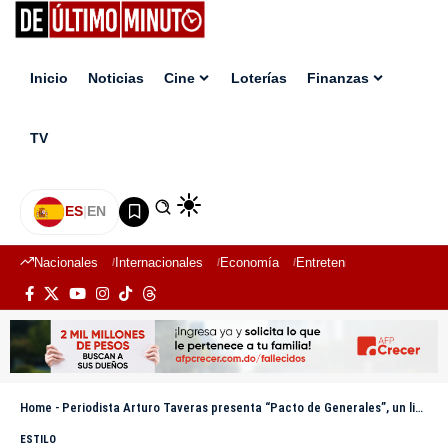
Inicio
Noticias
Cine
Loterías
Finanzas
TV
ES
|
EN
Nacionales
Internacionales
Economía
Entretenimiento
Deport
Home
-
Periodista Arturo Taveras presenta “Pacto de Generales”, un libro histórico sobre Trujillo y Piro Estrella
ESTILO