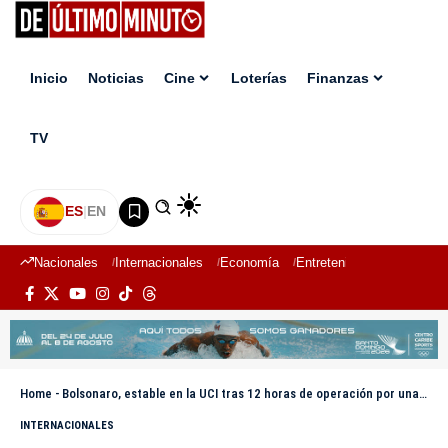
Inicio
Noticias
Cine
Loterías
Finanzas
TV
ES
|
EN
Nacionales
Internacionales
Economía
Entretenimiento
Deport
Home
-
Bolsonaro, estable en la UCI tras 12 horas de operación por una suboclusión intestinal
INTERNACIONALES