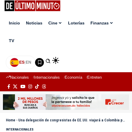
Inicio
Noticias
Cine
Loterías
Finanzas
TV
ES
|
EN
Nacionales
Internacionales
Economía
Entretenimiento
Deport
Home
-
Una delegación de congresistas de EE.UU. viajará a Colombia para fortalecer relaciones
INTERNACIONALES