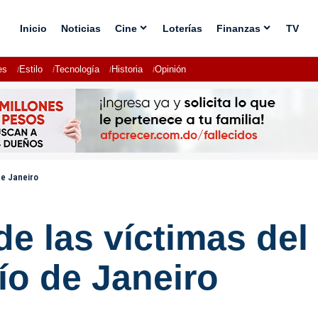
Inicio
Noticias
Cine
Loterías
Finanzas
TV
es
Estilo
Tecnología
Historia
Opinión
de Janeiro
 de las víctimas de
ío de Janeiro