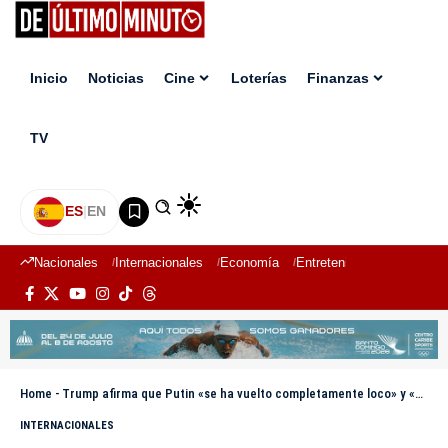
Inicio
Noticias
Cine
Loterías
Finanzas
TV
ES
|
EN
Nacionales
Internacionales
Economía
Entretenimiento
Deport
Home
-
Trump afirma que Putin «se ha vuelto completamente loco» y «está matando innecesariamente»
INTERNACIONALES