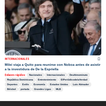
INTERNACIONALES
Milei viaja a Quito para reunirse con Noboa antes de asistir
a la investidura de De la Espriella
Enlaces rápidos:
Nacionales
Internacionales
Deultimominuto
República Dominicana
Entretenimiento
ElPeriódicodelaVerdad
Deportes
Estilo
Economía
Estados Unidos
Luis Abinader
Béisbol
portada
Grandes Ligas
MLB