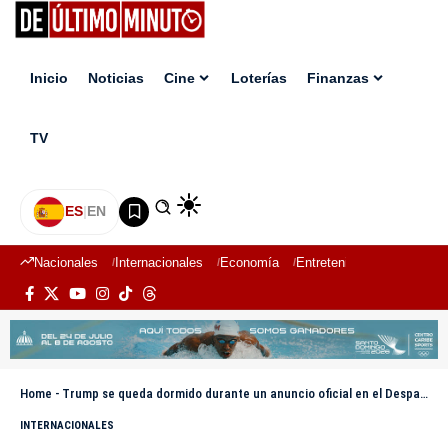
Inicio
Noticias
Cine
Loterías
Finanzas
TV
ES
|
EN
Nacionales
Internacionales
Economía
Entretenimiento
Deport
Home
-
Trump se queda dormido durante un anuncio oficial en el Despacho Oval
INTERNACIONALES