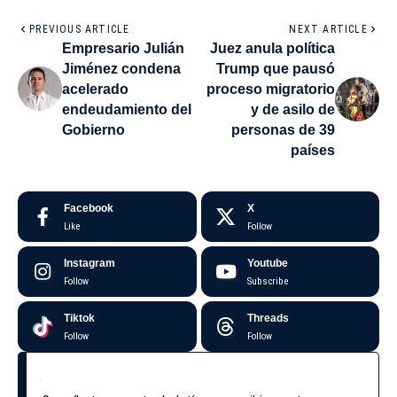
PREVIOUS ARTICLE
NEXT ARTICLE
Empresario Julián
Juez anula política
Jiménez condena
Trump que pausó
acelerado
proceso migratorio
endeudamiento del
y de asilo de
Gobierno
personas de 39
países
Facebook
X
Like
Follow
Instagram
Youtube
Follow
Subscribe
Tiktok
Threads
Follow
Follow