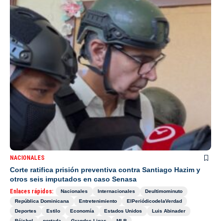
NACIONALES
Corte ratifica prisión preventiva contra Santiago Hazim y
otros seis imputados en caso Senasa
Enlaces rápidos:
Nacionales
Internacionales
Deultimominuto
República Dominicana
Entretenimiento
ElPeriódicodelaVerdad
Deportes
Estilo
Economía
Estados Unidos
Luis Abinader
Béisbol
portada
Grandes Ligas
MLB