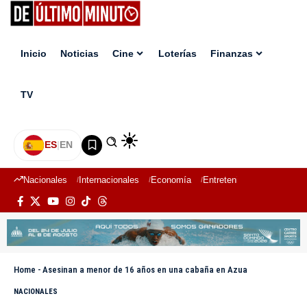
Inicio
Noticias
Cine
Loterías
Finanzas
TV
ES
|
EN
Nacionales
Internacionales
Economía
Entretenimiento
Deport
Home
-
Asesinan a menor de 16 años en una cabaña en Azua
NACIONALES