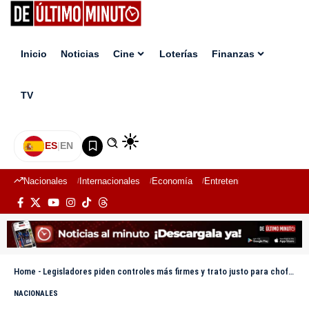
Inicio
Noticias
Cine
Loterías
Finanzas
TV
ES
|
EN
Nacionales
Internacionales
Economía
Entretenimiento
Deport
Home
-
Legisladores piden controles más firmes y trato justo para choferes que dan positivo a drogas
NACIONALES