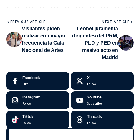
PREVIOUS ARTICLE
NEXT ARTICLE
Visitantes piden
Leonel juramenta
realizar con mayor
dirigentes del PRM,
frecuencia la Gala
PLD y PED en
Nacional de Artes
masivo acto en
Madrid
Facebook
X
Like
Follow
Instagram
Youtube
Follow
Subscribe
Tiktok
Threads
Follow
Follow