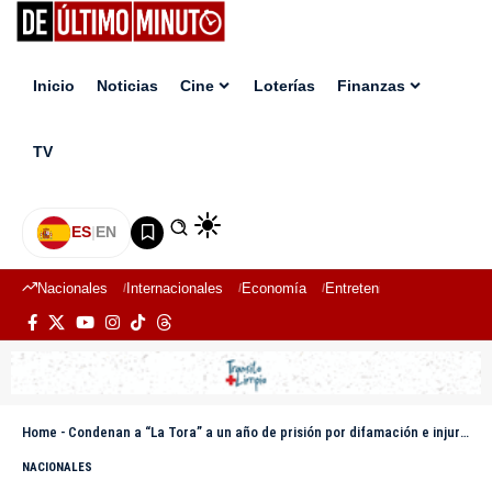
Inicio
Noticias
Cine
Loterías
Finanzas
TV
ES
|
EN
Nacionales
Internacionales
Economía
Entretenimiento
Deport
Home
-
Condenan a “La Tora” a un año de prisión por difamación e injuria contra el diputado Gory Moya
NACIONALES