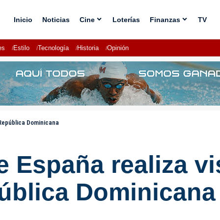
Inicio
Noticias
Cine
Loterías
Finanzas
TV
es
Estilo
Tecnología
Historia
Opinión
 República Dominicana
 España realiza vis
ública Dominicana