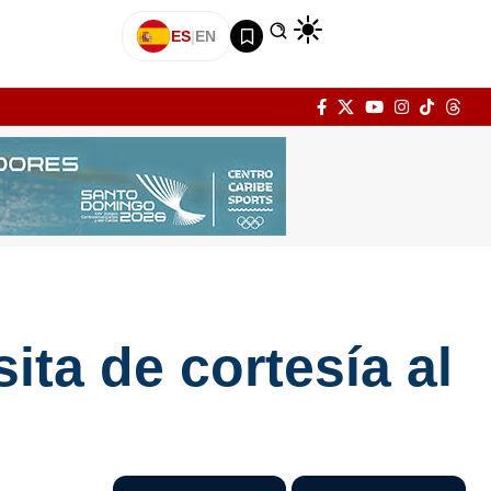
ES
|
EN
ita de cortesía al