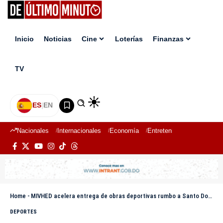
Inicio
Noticias
Cine
Loterías
Finanzas
TV
ES
|
EN
Nacionales
Internacionales
Economía
Entretenimiento
Deport
Home
-
MIVHED acelera entrega de obras deportivas rumbo a Santo Domingo 2026
DEPORTES