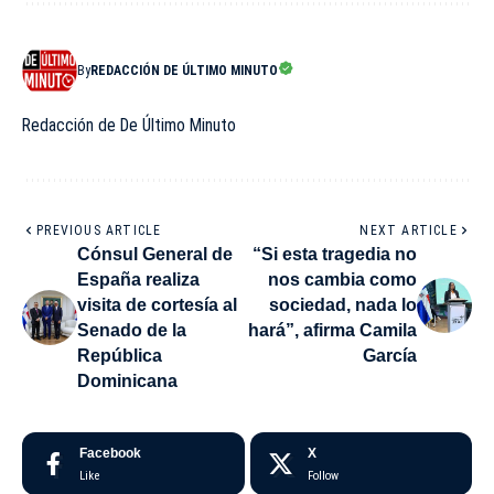
By
REDACCIÓN DE ÚLTIMO MINUTO
Redacción de De Último Minuto
PREVIOUS ARTICLE
NEXT ARTICLE
Cónsul General de
“Si esta tragedia no
España realiza
nos cambia como
visita de cortesía al
sociedad, nada lo
Senado de la
hará”, afirma Camila
República
García
Dominicana
Facebook
X
Like
Follow