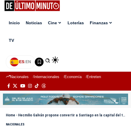
Inicio
Noticias
Cine
Loterías
Finanzas
TV
ES
|
EN
Nacionales
Internacionales
Economía
Entretenimiento
Deport
Home
-
Hecmilio Galván propone convertir a Santiago en la capital del turismo urbano y agropecuario de RD
NACIONALES