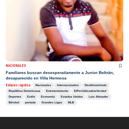
NACIONALES
Familiares buscan desesperadamente a Junior Beltrán,
desaparecido en Villa Hermosa
Enlaces rápidos:
Nacionales
Internacionales
Deultimominuto
República Dominicana
Entretenimiento
ElPeriódicodelaVerdad
Deportes
Estilo
Economía
Estados Unidos
Luis Abinader
Béisbol
portada
Grandes Ligas
MLB