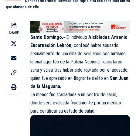
Confiesa su crimen: Individuo que raptó niña con condición afirma
que abusado de ella
SHARE
Santo Domingo.-
El individuo
Alcibíades Arsenio
Encarnación Lebrón,
confesó haber abusado
sexualmente de una niña de seis años con autismo,
la cual agentes de la Policía
Nacional
rescataron
sana y salva tras haber sido raptada por el acusado,
quien fue apresado en flagrante delito en
San Juan
de la Maguana.
La menor fue trasladada a un centro de salud,
donde será evaluada físicamente por un
médico
para certificar su estado de salud.