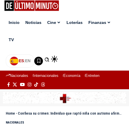
Inicio
Noticias
Cine
Loterías
Finanzas
TV
ES
|
EN
Nacionales
Internacionales
Economía
Entretenimiento
Deport
Home
-
Confiesa su crimen: Individuo que raptó niña con autismo afirma que abusado de ella
NACIONALES