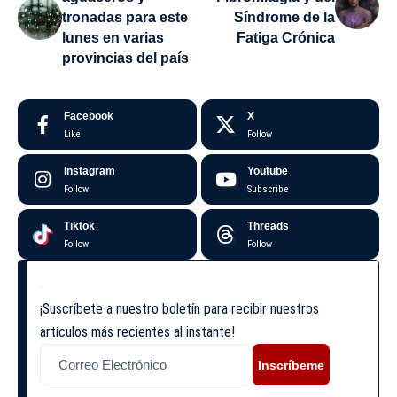
tronadas para este
Síndrome de la
lunes en varias
Fatiga Crónica
provincias del país
Facebook
X
Like
Follow
Instagram
Youtube
Follow
Subscribe
Tiktok
Threads
Follow
Follow
¡Suscríbete a nuestro boletín para recibir nuestros
artículos más recientes al instante!
Inscríbeme