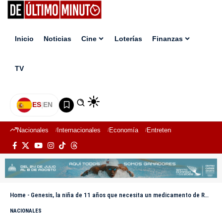
Inicio
Noticias
Cine
Loterías
Finanzas
TV
ES
|
EN
Nacionales
Internacionales
Economía
Entretenimiento
Deport
Home
-
Genesis, la niña de 11 años que necesita un medicamento de RD$8.7 millones para sobrevivir
NACIONALES