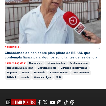
NACIONALES
Ciudadanos opinan sobre plan piloto de EE. UU. que
contempla fianza para algunos solicitantes de residencia
Enlaces rápidos:
Nacionales
Internacionales
Deultimominuto
República Dominicana
Entretenimiento
ElPeriódicodelaVerdad
Deportes
Estilo
Economía
Estados Unidos
Luis Abinader
Béisbol
portada
Grandes Ligas
MLB