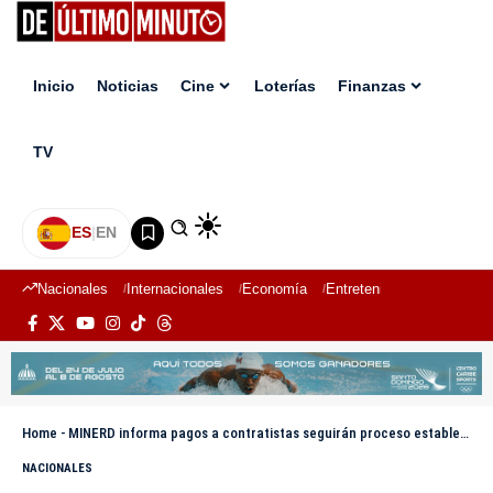
Inicio
Noticias
Cine
Loterías
Finanzas
TV
ES
|
EN
Nacionales
Internacionales
Economía
Entretenimiento
Deport
Home
-
MINERD informa pagos a contratistas seguirán proceso establecido en la Ley 16-26
NACIONALES