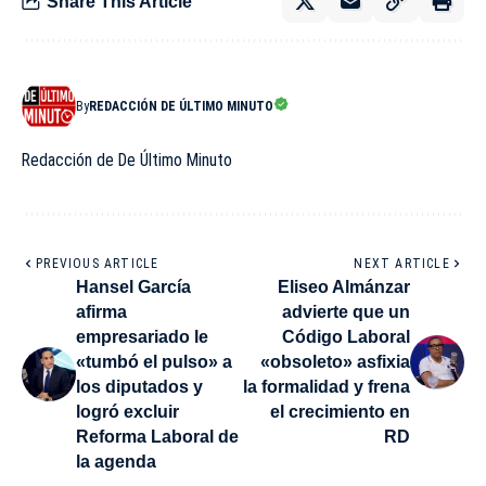
Share This Article
By
REDACCIÓN DE ÚLTIMO MINUTO
Redacción de De Último Minuto
PREVIOUS ARTICLE
NEXT ARTICLE
Hansel García
Eliseo Almánzar
afirma
advierte que un
empresariado le
Código Laboral
«tumbó el pulso» a
«obsoleto» asfixia
los diputados y
la formalidad y frena
logró excluir
el crecimiento en
Reforma Laboral de
RD
la agenda