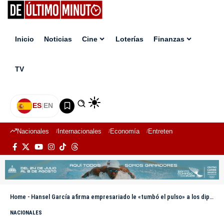
Inicio
Noticias
Cine
Loterías
Finanzas
TV
ES
|
EN
Nacionales
Internacionales
Economía
Entretenimiento
Deport
Home
-
Hansel García afirma empresariado le «tumbó el pulso» a los diputados y logró excluir Reforma Laboral de la agenda
NACIONALES