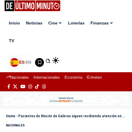
Inicio
Noticias
Cine
Loterías
Finanzas
TV
ES
|
EN
Nacionales
Internacionales
Economía
Entretenimiento
Deport
Home
-
Pacientes de Rincón de Galeras siguen recibiendo atención en una marquesina
NACIONALES