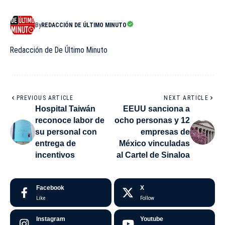
By
REDACCIÓN DE ÚLTIMO MINUTO
Redacción de De Último Minuto
PREVIOUS ARTICLE
NEXT ARTICLE
Hospital Taiwán
EEUU sanciona a
reconoce labor de
ocho personas y 12
su personal con
empresas de
entrega de
México vinculadas
incentivos
al Cartel de Sinaloa
Facebook
X
Like
Follow
Instagram
Youtube