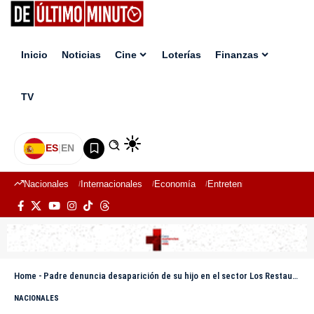
Inicio
Noticias
Cine
Loterías
Finanzas
TV
ES
|
EN
Nacionales
Internacionales
Economía
Entretenimiento
Deport
Home
-
Padre denuncia desaparición de su hijo en el sector Los Restauradores
NACIONALES