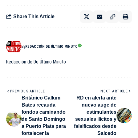
Share This Article
By
REDACCIÓN DE ÚLTIMO MINUTO
Redacción de De Último Minuto
PREVIOUS ARTICLE
NEXT ARTICLE
Británico Callum
RD en alerta ante
Bates recauda
nuevo auge de
fondos caminando
estimulantes
de Santo Domingo
sexuales ilícitos y
a Puerto Plata para
falsificados desde
fortalecer la
Salcedo