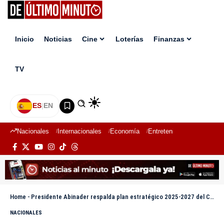
Inicio
Noticias
Cine
Loterías
Finanzas
TV
ES
|
EN
Nacionales
Internacionales
Economía
Entretenimiento
Deport
Home
-
Presidente Abinader respalda plan estratégico 2025-2027 del CESDN
NACIONALES