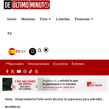
Inicio
Noticias
Cine
Loterías
Finanzas
TV
ES
|
EN
Nacionales
Internacionales
Economía
Entretenimiento
Deport
Home
-
Vicepresidenta Peña invita abrazar la esperanza para sobrellevar tragedia del Jet Set
NACIONALES