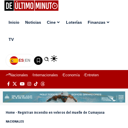
Inicio
Noticias
Cine
Loterías
Finanzas
TV
ES
|
EN
Nacionales
Internacionales
Economía
Entretenimiento
Deport
Home
-
Registran incendio en veleros del muelle de Cumayasa
NACIONALES