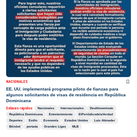
NACIONALES
EE. UU. implementará programa piloto de fianzas para
algunos solicitantes de visas de residencia en República
Dominicana
Enlaces rápidos:
Nacionales
Internacionales
Deultimominuto
República Dominicana
Entretenimiento
ElPeriódicodelaVerdad
Deportes
Estilo
Economía
Estados Unidos
Luis Abinader
Béisbol
portada
Grandes Ligas
MLB