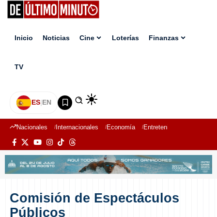
Inicio
Noticias
Cine
Loterías
Finanzas
TV
ES
|
EN
Nacionales
Internacionales
Economía
Entretenimiento
Deport
Comisión de Espectáculos
Públicos