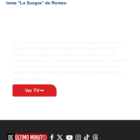
tema “La Suegra” de Romeo
De Último Minuto TV
De Último Minuto Televisión se posiciona como un referente en la
comunicación informativa del país, destacándose por ofrecer
contenidos variados y de alta calidad que llegan a miles de
hogares dominicanos a través de múltiples plataformas. Este medio
combina la inmediatez de las noticias con análisis profundos y
programas especializados, adaptándose a las necesidades de una
audiencia diversa.
Ver TV