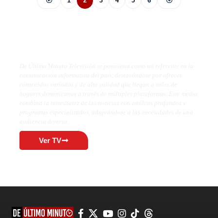
1
2
3
4
5
6
De Último Minuto TV
De Último Minuto Televisión se posiciona como un referente en la
comunicación informativa del país, destacándose por ofrecer
contenidos variados y de alta calidad que llegan a miles de
hogares dominicanos a través de múltiples plataformas. Este medio
combina la inmediatez de las noticias con análisis profundos y
programas especializados, adaptándose a las necesidades de una
audiencia diversa.
Ver TV