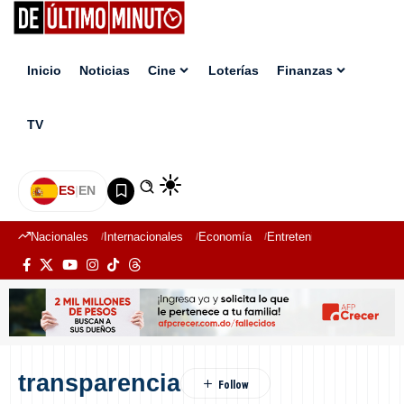
Inicio
Noticias
Cine
Loterías
Finanzas
TV
ES
|
EN
Nacionales
Internacionales
Economía
Entretenimiento
Deport
transparencia