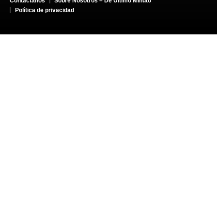
Contáctanos
Sobre Nosotros – De Último Minuto
Política de privacidad