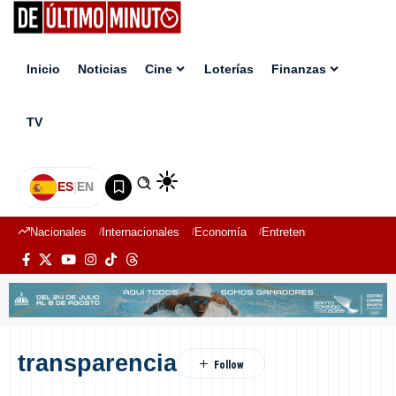
Inicio
Noticias
Cine
Loterías
Finanzas
TV
ES
|
EN
Nacionales
Internacionales
Economía
Entretenimiento
Deport
transparencia