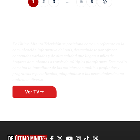
1
2
3
…
5
6
De Último Minuto TV
De Último Minuto Televisión se posiciona como un referente en la
comunicación informativa del país, destacándose por ofrecer
contenidos variados y de alta calidad que llegan a miles de
hogares dominicanos a través de múltiples plataformas. Este medio
combina la inmediatez de las noticias con análisis profundos y
programas especializados, adaptándose a las necesidades de una
audiencia diversa.
Ver TV